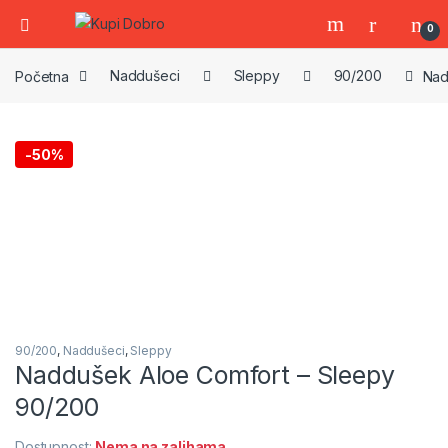
0
Početna
Naddušeci
Sleppy
90/200
Nad
-
50%
90/200
,
Naddušeci
,
Sleppy
Naddušek Aloe Comfort – Sleepy
90/200
Dostupnost:
Nema na zalihama