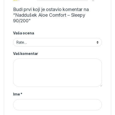
Budi prvi koji je ostavio komentar na
“Naddušek Aloe Comfort – Sleepy
90/200”
Vaša ocena
Vaš komentar
Ime
*