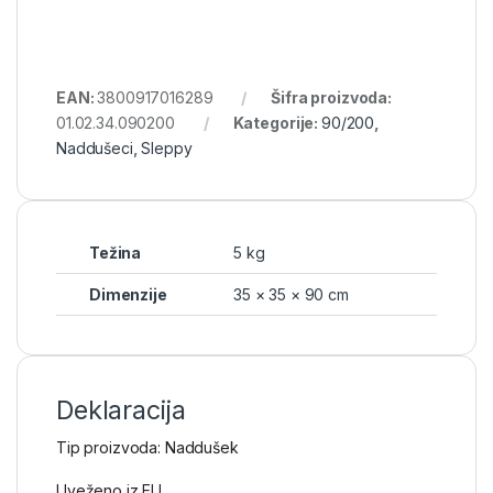
EAN:
3800917016289
Šifra proizvoda:
01.02.34.090200
Kategorije:
90/200
,
Naddušeci
,
Sleppy
Težina
5 kg
Dimenzije
35 × 35 × 90 cm
Deklaracija
Tip proizvoda: Naddušek
Uveženo iz EU