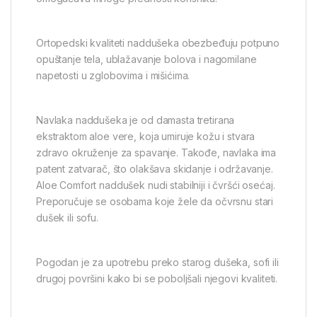
Ortopedski kvaliteti naddušeka obezbeđuju potpuno
opuštanje tela, ublažavanje bolova i nagomilane
napetosti u zglobovima i mišićima.
Navlaka naddušeka je od damasta tretirana
ekstraktom aloe vere, koja umiruje kožu i stvara
zdravo okruženje za spavanje. Takođe, navlaka ima
patent zatvarač, što olakšava skidanje i održavanje.
Aloe Comfort naddušek nudi stabilniji i čvršći osećaj.
Preporučuje se osobama koje žele da očvrsnu stari
dušek ili sofu.
Pogodan je za upotrebu preko starog dušeka, sofi ili
drugoj površini kako bi se poboljšali njegovi kvaliteti.