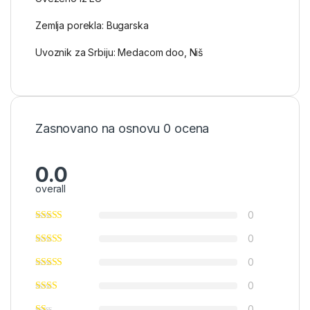
Zemlja porekla: Bugarska
Uvoznik za Srbiju: Medacom doo, Niš
Zasnovano na osnovu 0 ocena
0.0
overall
0
0
0
0
0