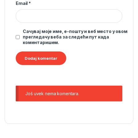
Email
*
Сачувај моје име, е-пошту и веб место у овом
прегледачу веба за следећи пут када
коментаришем.
Još uvek nema komentara.