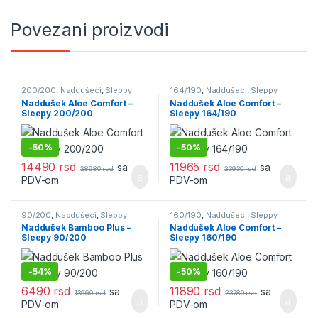
Povezani proizvodi
200/200
,
Naddušeci
,
Sleppy
164/190
,
Naddušeci
,
Sleppy
Naddušek Aloe Comfort –
Naddušek Aloe Comfort –
Sleepy 200/200
Sleepy 164/190
-
50%
-
50%
14490
rsd
11965
rsd
sa
sa
28980
rsd
23930
rsd
PDV-om
PDV-om
90/200
,
Naddušeci
,
Sleppy
160/190
,
Naddušeci
,
Sleppy
Naddušek Bamboo Plus –
Naddušek Aloe Comfort –
Sleepy 90/200
Sleepy 160/190
-
54%
-
50%
6490
rsd
11890
rsd
sa
sa
13960
rsd
23780
rsd
PDV-om
PDV-om