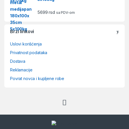
5699
rsd
sa PDV-om
Brzi linkovi
Uslovi korišćenja
Privatnost podataka
Dostava
Reklamacije
Povrat novca i kupljene robe