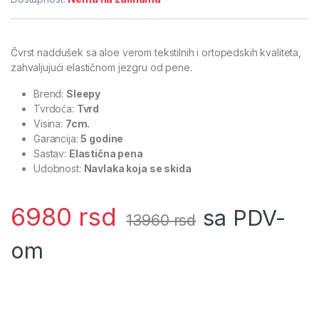
Čvrst naddušek sa aloe verom tekstilnih i ortopedskih kvaliteta,
zahvaljujući elastičnom jezgru od pene.
Brend:
Sleepy
Tvrdoća:
Tvrd
Visina:
7cm.
Garancija:
5 godine
Sastav:
Elastična pena
Udobnost:
Navlaka koja se skida
6980
rsd
sa PDV-
13960
rsd
om