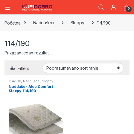
0
Početna
Naddušeci
Sleppy
114/190
114/190
Prikazan jedan rezultat
Filters
114/190
,
Naddušeci
,
Sleppy
Naddušek Aloe Comfort –
Sleepy 114/190