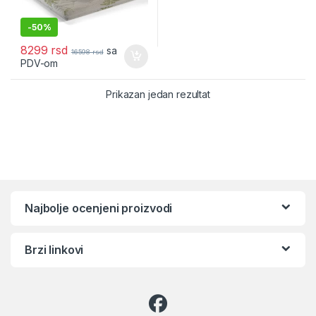
-
50%
8299
rsd
sa
16598
rsd
PDV-om
Prikazan jedan rezultat
Najbolje ocenjeni proizvodi
Brzi linkovi