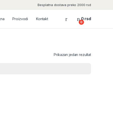
Besplatna dostava preko 2000 rsd
0
rsd
tna
Proizvodi
Kontakt
0
Prikazan jedan rezultat