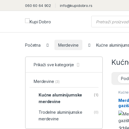
060 60 64 902
info@kupidobro.rs
Products search
Početna
Merdevine
Kućne aluminijum
Kućn
Prikaži sve kategorije
Merdevine
(3)
Kućne
Kućne aluminijumske
(1)
merde
Merd
merdevine
gaziš
Trodelne aluminijumske
(0)
merdevine
31