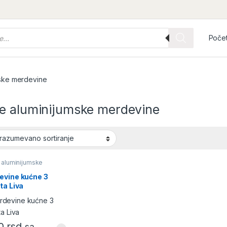
Poče
ske merdevine
e aluminijumske merdevine
 aluminijumske
vine
,
Merdevine
evine kućne 3
ta Liva
90
rsd
sa