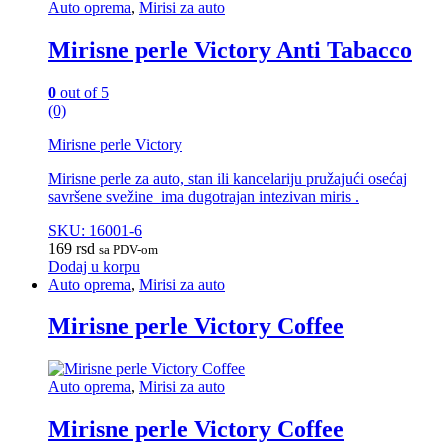
Auto oprema
,
Mirisi za auto
Mirisne perle Victory Anti Tabacco
0
out of 5
(0)
Mirisne perle Victory
Mirisne perle za auto, stan ili kancelariju pružajući osećaj
savršene svežine ima dugotrajan intezivan miris .
SKU: 16001-6
169
rsd
sa PDV-om
Dodaj u korpu
Auto oprema
,
Mirisi za auto
Mirisne perle Victory Coffee
Auto oprema
,
Mirisi za auto
Mirisne perle Victory Coffee