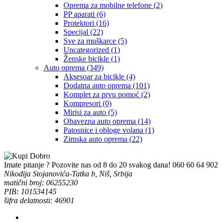
Oprema za mobilne telefone
(2)
PP aparati
(6)
Protektori
(16)
Specijal
(22)
Sve za muškarce
(5)
Uncategorized
(1)
Ženske bicikle
(1)
Auto oprema
(349)
Aksesoar za bicikle
(4)
Dodatna auto oprema
(101)
Komplet za prvu pomoć
(2)
Kompresori
(0)
Mirisi za auto
(5)
Obavezna auto oprema
(14)
Patosnice i obloge volana
(1)
Zimska auto oprema
(22)
Imate pitanje ? Pozovite nas od 8 do 20 svakog dana!
060 60 64 902
Nikodija Stojanovića-Tatka b, Niš, Srbija
matični broj: 06255230
PIB: 101534145
šifra delatnosti: 46901