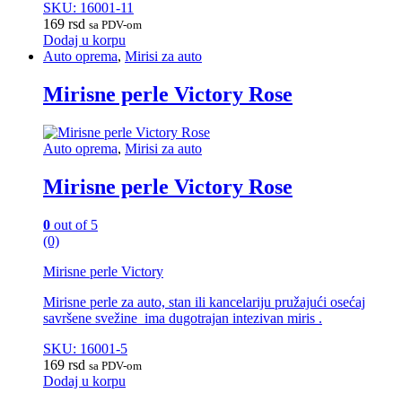
SKU: 16001-11
169
rsd
sa PDV-om
Dodaj u korpu
Auto oprema
,
Mirisi za auto
Mirisne perle Victory Rose
Auto oprema
,
Mirisi za auto
Mirisne perle Victory Rose
0
out of 5
(0)
Mirisne perle Victory
Mirisne perle za auto, stan ili kancelariju pružajući osećaj
savršene svežine ima dugotrajan intezivan miris .
SKU: 16001-5
169
rsd
sa PDV-om
Dodaj u korpu