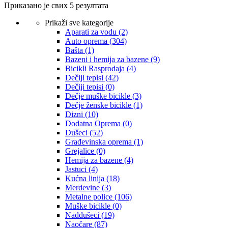
Приказано је свих 5 резултата
Prikaži sve kategorije
Aparati za vodu
(2)
Auto oprema
(304)
Bašta
(1)
Bazeni i hemija za bazene
(9)
Bicikli Rasprodaja
(4)
Dečiji tepisi
(42)
Dečiji tepisi
(0)
Dečje muške bicikle
(3)
Dečje ženske bicikle
(1)
Dizni
(10)
Dodatna Oprema
(0)
Dušeci
(52)
Građevinska oprema
(1)
Grejalice
(0)
Hemija za bazene
(4)
Jastuci
(4)
Kućna linija
(18)
Merdevine
(3)
Metalne police
(106)
Muške bicikle
(0)
Naddušeci
(19)
Naočare
(87)