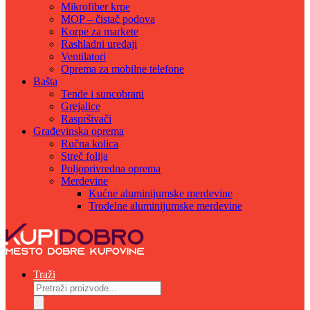
Mikrofiber krpe
MOP – čistač podova
Korpe za markete
Rashladni uređaji
Ventilatori
Oprema za mobilne telefone
Bašta
Tende i suncobrani
Grejalice
Raspršivači
Građevinska oprema
Ručna kolica
Streč folija
Poljoprivredna oprema
Merdevine
Kućne aluminijumske merdevine
Trodelne aluminijumske merdevine
Traži
Products
search