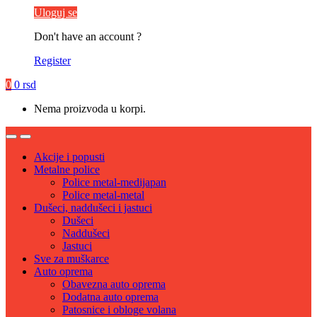
Uloguj se
Don't have an account ?
Register
0
0
rsd
Nema proizvoda u korpi.
Akcije i popusti
Metalne police
Police metal-medijapan
Police metal-metal
Dušeci, naddušeci i jastuci
Dušeci
Naddušeci
Jastuci
Sve za muškarce
Auto oprema
Obavezna auto oprema
Dodatna auto oprema
Patosnice i obloge volana