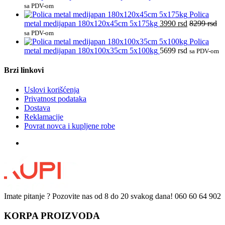
sa PDV-om
Polica
metal medijapan 180x120x45cm 5x175kg
3990
rsd
8299
rsd
sa PDV-om
Polica
metal medijapan 180x100x35cm 5x100kg
5699
rsd
sa PDV-om
Brzi linkovi
Uslovi korišćenja
Privatnost podataka
Dostava
Reklamacije
Povrat novca i kupljene robe
Imate pitanje ? Pozovite nas od 8 do 20 svakog dana!
060 60 64 902
KORPA PROIZVODA