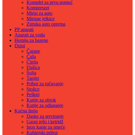
Komplet za prvu pomoć
Kompresori
Mirisi za auto
Mirisne jelkice
Zimska auto oprema
PP aparati
Aparati za vodu
Hemija za bazene
Dizni
Čarape
Čaša
Činija
Flašica
Šolja
Tanjiri
Pribor za ručavanje
Stolice
Peškiri
Kutije za obrok
Kutije za odlaganje
Kućna linija
Daske za serviranje
Gasni rešo i ketridž
Inox kante za smeće
Kuhinjski pribor