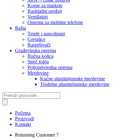
Korpe za markete
Rashladni uređaji
Ventilatori
Oprema za mobilne telefone
Bašta
Tende i suncobrani
Grejalice
Raspršivači
Građevinska oprema
Ručna kolica
Streč folija
Poljoprivredna oprema
Merdevine
Kućne aluminijumske merdevine
Trodelne aluminijumske merdevine
Products
search
Početna
Proizvodi
Kontakt
Returning Customer ?