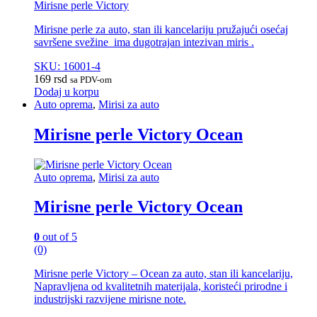
Mirisne perle Victory
Mirisne perle za auto, stan ili kancelariju pružajući osećaj
savršene svežine ima dugotrajan intezivan miris .
SKU: 16001-4
169
rsd
sa PDV-om
Dodaj u korpu
Auto oprema
,
Mirisi za auto
Mirisne perle Victory Ocean
Auto oprema
,
Mirisi za auto
Mirisne perle Victory Ocean
0
out of 5
(0)
Mirisne perle Victory – Ocean za auto, stan ili kancelariju,
Napravljena od kvalitetnih materijala, koristeći prirodne i
industrijski razvijene mirisne note.