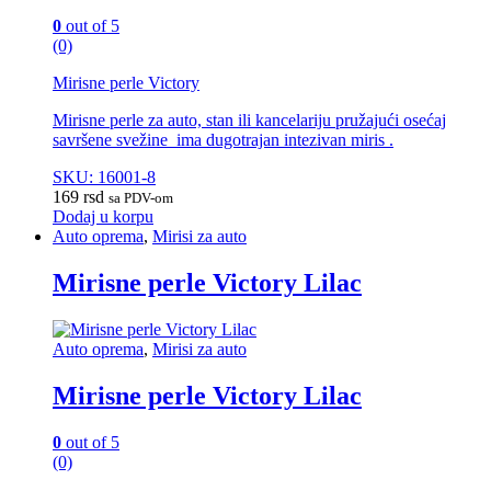
0
out of 5
(0)
Mirisne perle Victory
Mirisne perle za auto, stan ili kancelariju pružajući osećaj
savršene svežine ima dugotrajan intezivan miris .
SKU: 16001-8
169
rsd
sa PDV-om
Dodaj u korpu
Auto oprema
,
Mirisi za auto
Mirisne perle Victory Lilac
Auto oprema
,
Mirisi za auto
Mirisne perle Victory Lilac
0
out of 5
(0)