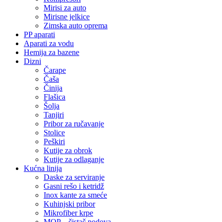
Mirisi za auto
Mirisne jelkice
Zimska auto oprema
PP aparati
Aparati za vodu
Hemija za bazene
Dizni
Čarape
Čaša
Činija
Flašica
Šolja
Tanjiri
Pribor za ručavanje
Stolice
Peškiri
Kutije za obrok
Kutije za odlaganje
Kućna linija
Daske za serviranje
Gasni rešo i ketridž
Inox kante za smeće
Kuhinjski pribor
Mikrofiber krpe
MOP – čistač podova