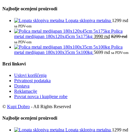
Najbolje ocenjeni proizvodi
Lopata sklopiva metalna
1299
rsd
sa PDV-om
Polica
metal medijapan 180x120x45cm 5x175kg
3990
rsd
8299
rsd
sa PDV-om
Polica
metal medijapan 180x100x35cm 5x100kg
5699
rsd
sa PDV-om
Brzi linkovi
Uslovi korišćenja
Privatnost podataka
Dostava
Reklamacije
Povrat novca i kupljene robe
©
Kupi Dobro
- All Rights Reserved
Najbolje ocenjeni proizvodi
Lopata sklopiva metalna
1299
rsd