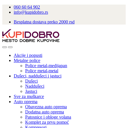
060 60 64 902
info@kupidobro.rs
Besplatna dostava preko 2000 rsd
Akcije i popusti
Metalne police
Police metal-medijapan
Police metal-metal
Dušeci, naddušeci i jastuci
Dušeci
Naddušeci
Jastuci
Sve za muškarce
Auto oprema
Obavezna auto oprema
Dodatna auto oprema
Patosnice i obloge volana
Komplet za prvu pomoć
Kompresori