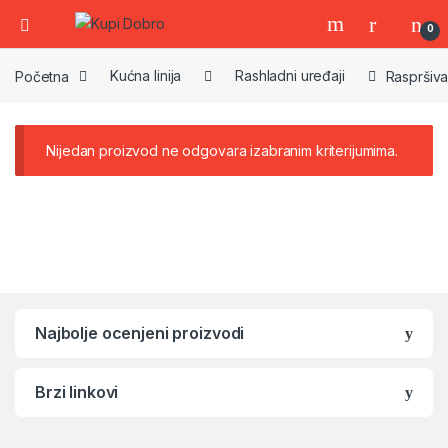
0
Početna
Kućna linija
Rashladni uređaji
Raspršiva
Nijedan proizvod ne odgovara izabranim kriterijumima.
Najbolje ocenjeni proizvodi
Brzi linkovi