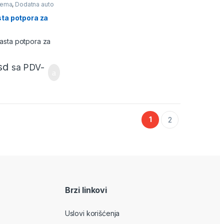
rema
,
Dodatna auto
ta potpora za
sd
sa PDV-
1
2
Brzi linkovi
Uslovi korišćenja