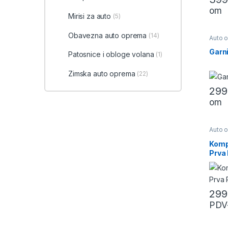
om
Mirisi za auto
(5)
Obavezna auto oprema
(14)
Auto 
opre
Garni
Patosnice i obloge volana
(1)
Zimska auto oprema
(22)
29
om
Auto 
opre
pomo
Kompl
opre
Prva
29
PDV