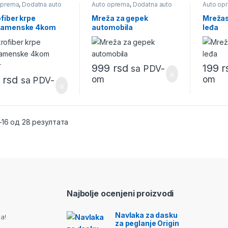
oprema
,
Dodatna auto
Auto oprema
,
Dodatna auto
Auto op
ma
,
Mikrofiber krpe
oprema
oprema
fiber krpe
Mreža za gepek
Mrežas
namenske 4kom
automobila
leđa
er
999
rsd
199
r
sa PDV-
9
rsd
om
om
sa PDV-
–16 од 28 резултата
Najbolje ocenjeni proizvodi
Navlaka za dasku
a!
za peglanje Origin