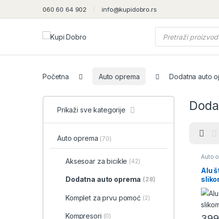
060 60 64 902
info@kupidobro.rs
Products search
Početna
Auto oprema
Dodatna auto 
Doda
Prikaži sve kategorije
Auto oprema
(70)
Auto 
Aksesoar za bicikle
(42)
opre
Alu š
slik
Dodatna auto oprema
(28)
Komplet za prvu pomoć
(2)
Kompresori
(0)
39