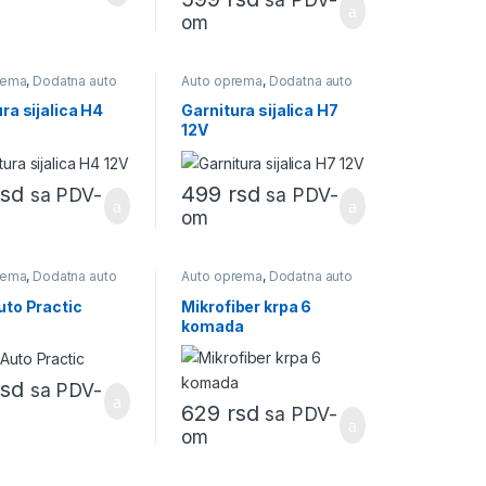
om
rema
,
Dodatna auto
Auto oprema
,
Dodatna auto
oprema
ra sijalica H4
Garnitura sijalica H7
12V
rsd
499
rsd
sa PDV-
sa PDV-
om
rema
,
Dodatna auto
Auto oprema
,
Dodatna auto
oprema
,
Kućna linija
,
Mikrofiber krpe
uto Practic
Mikrofiber krpa 6
komada
rsd
sa PDV-
629
rsd
sa PDV-
om