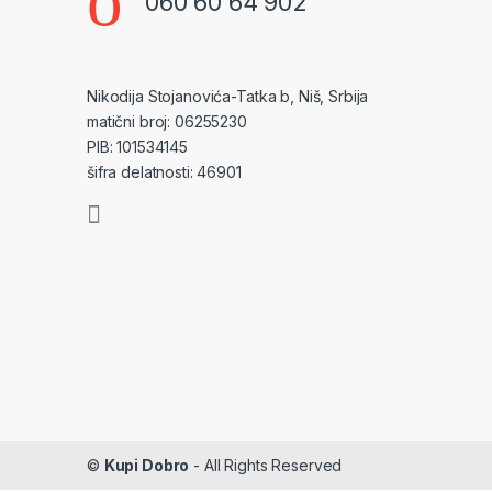
060 60 64 902
Nikodija Stojanovića-Tatka b, Niš, Srbija
matični broj: 06255230
PIB: 101534145
šifra delatnosti: 46901
©
Kupi Dobro
- All Rights Reserved