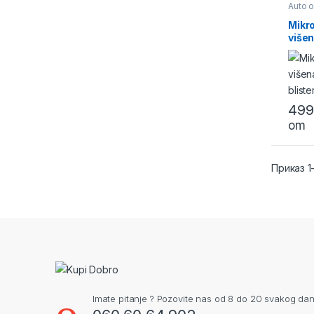
Auto 
opre
Mikro
više
blist
49
om
Приказ 1
Imate pitanje ? Pozovite nas od 8 do 20 svakog dan