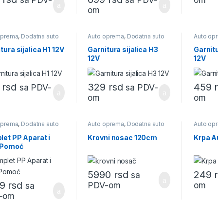
om
oprema
,
Dodatna auto
Auto oprema
,
Dodatna auto
Auto op
ma
oprema
oprema
tura sijalica H1 12V
Garnitura sijalica H3
Garnitu
12V
12V
9
rsd
329
rsd
459
sa PDV-
sa PDV-
om
om
oprema
,
Dodatna auto
Auto oprema
,
Dodatna auto
Auto op
ma
,
Komplet za prvu
oprema
oprema
ć
,
Obavezna auto
et PP Aparat i
Krovni nosac 120cm
Krpa A
ma
,
PP aparati
 Pomoć
5990
rsd
249
sa
99
rsd
PDV-om
om
sa
-om