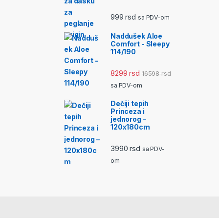
999
rsd
sa PDV-om
Naddušek Aloe
Comfort - Sleepy
114/190
8299
rsd
16598
rsd
sa PDV-om
Dečiji tepih
Princeza i
jednorog –
120x180cm
3990
rsd
sa PDV-
om