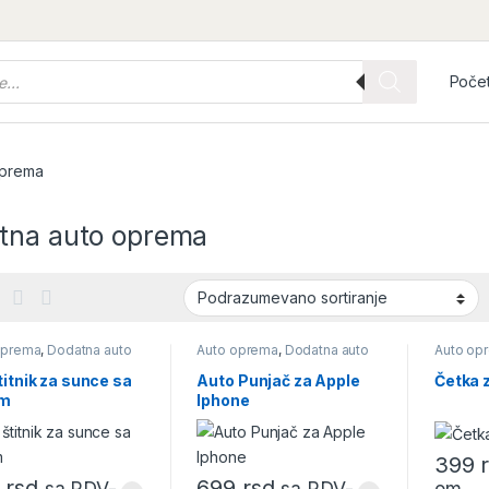
Poče
oprema
tna auto oprema
oprema
,
Dodatna auto
Auto oprema
,
Dodatna auto
Auto op
ma
oprema
oprema
titnik za sunce sa
Auto Punjač za Apple
Četka 
om
Iphone
399
9
rsd
699
rsd
om
sa PDV-
sa PDV-