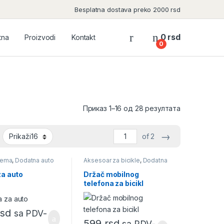
Besplatna dostava preko 2000 rsd
0
rsd
tna
Proizvodi
Kontakt
0
Приказ 1–16 од 28 резултата
→
of 2
rema
,
Dodatna auto
Aksesoar za bicikle
,
Dodatna
auto oprema
,
Oprema za
mobilne telefone
za auto
Držač mobilnog
telefona za bicikl
rsd
sa PDV-
599
rsd
sa PDV-