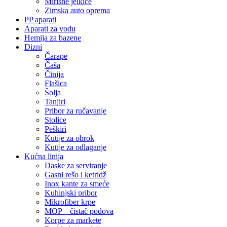
Mirisne jelkice
Zimska auto oprema
PP aparati
Aparati za vodu
Hemija za bazene
Dizni
Čarape
Čaša
Činija
Flašica
Šolja
Tanjiri
Pribor za ručavanje
Stolice
Peškiri
Kutije za obrok
Kutije za odlaganje
Kućna linija
Daske za serviranje
Gasni rešo i ketridž
Inox kante za smeće
Kuhinjski pribor
Mikrofiber krpe
MOP – čistač podova
Korpe za markete