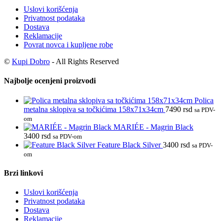
Uslovi korišćenja
Privatnost podataka
Dostava
Reklamacije
Povrat novca i kupljene robe
©
Kupi Dobro
- All Rights Reserved
Najbolje ocenjeni proizvodi
Polica
metalna sklopiva sa točkićima 158x71x34cm
7490
rsd
sa PDV-
om
MARIÉE - Magrin Black
3400
rsd
sa PDV-om
Feature Black Silver
3400
rsd
sa PDV-
om
Brzi linkovi
Uslovi korišćenja
Privatnost podataka
Dostava
Reklamacije