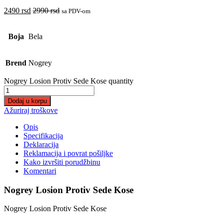
2490
rsd
2990
rsd
sa PDV-om
Boja
Bela
Brend
Nogrey
Nogrey Losion Protiv Sede Kose quantity
Dodaj u korpu
Ažuriraj troškove
Opis
Specifikacija
Deklaracija
Reklamacija i povrat pošiljke
Kako izvršiti porudžbinu
Komentari
Nogrey Losion Protiv Sede Kose
Nogrey Losion Protiv Sede Kose