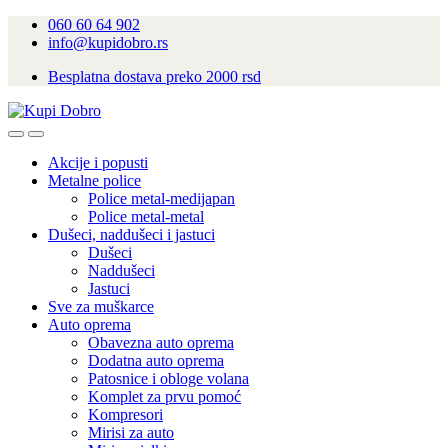
060 60 64 902
info@kupidobro.rs
Besplatna dostava preko 2000 rsd
Akcije i popusti
Metalne police
Police metal-medijapan
Police metal-metal
Dušeci, naddušeci i jastuci
Dušeci
Naddušeci
Jastuci
Sve za muškarce
Auto oprema
Obavezna auto oprema
Dodatna auto oprema
Patosnice i obloge volana
Komplet za prvu pomoć
Kompresori
Mirisi za auto