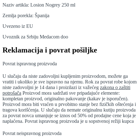
Naziv artikla: Losion Nogrey 250 ml
Zemlja porekla: Španija
Uvezeno iz EU
Uvoznik za Srbiju Medacom doo
Reklamacija i povrat pošiljke
Povrat ispravnog proizvoda
U slučaju da niste zadovoljni kupljenim proizvodom, možete ga
vratiti i ukoliko je sve ispravno na njemu. Rok za povrat robe kojom
niste zadovoljni je 14 dana i proizilazi iz važećeg
zakona o zaštiti
potrošača
Proizvod mora sadržati sve pripadajuće elemente:
kompletan proizvod, originalno pakovanje (kakav je isporučen).
Proizvod mora biti vraćen u prvobitno stanje bez fizičkih oštećenja i
tragova korišćenja. U slučaju da nemate originalnu kutiju proizvoda
za povrat novca umanjuje se iznos od 50% od prodajne cene koja je
naplaćena. Povrat ispravnog proizvoda je u sopstvenoj režiji kupca
Povrat neispravnog proizvoda