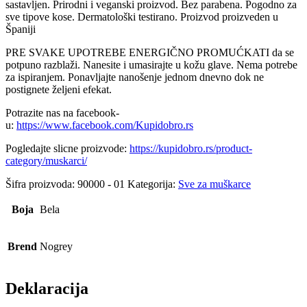
sastavljen. Prirodni i veganski proizvod. Bez parabena. Pogodno za
sve tipove kose. Dermatološki testirano. Proizvod proizveden u
Španiji
PRE SVAKE UPOTREBE ENERGIČNO PROMUĆKATI da se
potpuno razblaži. Nanesite i umasirajte u kožu glave. Nema potrebe
za ispiranjem. Ponavljajte nanošenje jednom dnevno dok ne
postignete željeni efekat.
Potrazite nas na facebook-
u:
https://www.facebook.com/Kupidobro.rs
Pogledajte slicne proizvode:
https://kupidobro.rs/product-
category/muskarci/
Šifra proizvoda:
90000 - 01
Kategorija:
Sve za muškarce
Boja
Bela
Brend
Nogrey
Deklaracija