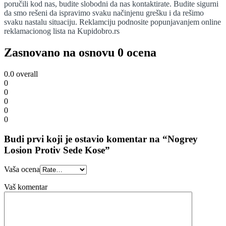
poručili kod nas, budite slobodni da nas kontaktirate. Budite sigurni
da smo rešeni da ispravimo svaku načinjenu grešku i da rešimo
svaku nastalu situaciju. Reklamciju podnosite popunjavanjem online
reklamacionog lista na Kupidobro.rs
Zasnovano na osnovu 0 ocena
0.0
overall
0
0
0
0
0
Budi prvi koji je ostavio komentar na “Nogrey
Losion Protiv Sede Kose”
Vaša ocena
Vaš komentar