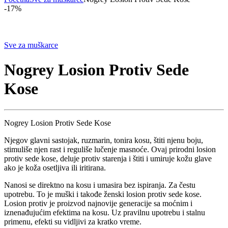
-
17%
Sve za muškarce
Nogrey Losion Protiv Sede
Kose
Nogrey Losion Protiv Sede Kose
Njegov glavni sastojak, ruzmarin, tonira kosu, štiti njenu boju,
stimuliše njen rast i reguliše lučenje masnoće. Ovaj prirodni losion
protiv sede kose, deluje protiv starenja i štiti i umiruje kožu glave
ako je koža osetljiva ili iritirana.
Nanosi se direktno na kosu i umasira bez ispiranja. Za čestu
upotrebu. To je muški i takođe ženski losion protiv sede kose.
Losion protiv je proizvod najnovije generacije sa moćnim i
iznenađujućim efektima na kosu. Uz pravilnu upotrebu i stalnu
primenu, efekti su vidljivi za kratko vreme.