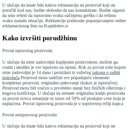
U slučaju da imate bilo kakvu reklamaciju na proizvod koji ste
poručili kod nas, budite slobodni da nas kontaktirate. Budite sigurni
da smo rešeni da ispravimo svaku načinjenu grešku i da rešimo
svaku nastalu situaciju. Reklamciju podnosite popunjavanjem online
reklamacionog lista na Kupidobro.rs
Kako izvršiti porudžbinu
Povrat ispravnog proizvoda
U slučaju da niste zadovoljni kupljenim proizvodom, možete ga
vratiti i ukoliko je sve ispravno na njemu. Rok za povrat robe kojom
niste zadovoljni je 14 dana i proizilazi iz važećeg
zakona o zaštiti
potrošača
Proizvod mora sadržati sve pripadajuće elemente:
kompletan proizvod, originalno pakovanje (kakav je isporučen).
Proizvod mora biti vraćen u prvobitno stanje bez fizičkih oštećenja i
tragova korišćenja. U slučaju da nemate originalnu kutiju proizvoda
za povrat novca umanjuje se iznos od 50% od prodajne cene koja je
naplaćena. Povrat ispravnog proizvoda je u sopstvenoj režiji kupca
Povrat neispravnog proizvoda
U slučaju da imate bilo kakvu reklamaciju na proizvod koji ste