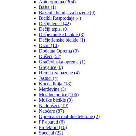
Auto oprema
(304)
Bašta
(1)
Bazeni i hemija za bazene
(9)
Bicikli Rasprodaja
(4)
Dečiji tepisi
(42)
Dečiji tepisi
(0)
Dečje muške bicikle
(3)
Dečje ženske bicikle
(1)
Dizni
(10)
Dodatna Oprema
(0)
Dušeci
(52)
Građevinska oprema
(1)
Grejalice
(0)
Hemija za bazene
(4)
Jastuci
(4)
Kućna linija
(18)
Merdevine
(3)
Metalne police
(106)
Muške bicikle
(0)
Naddušeci
(19)
Naočare
(87)
Oprema za mobilne telefone
(2)
PP aparati
(6)
Protektori
(16)
Specijal
(22)