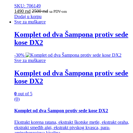
SKU: 706149
1490
rsd
2500
rsd
sa PDV-om
Dodaj u korpu
Sve za muškarce
Komplet od dva Šampona protiv sede
kose DX2
-
30%
Sve za muškarce
Komplet od dva Šampona protiv sede
kose DX2
0
out of 5
(0)
Komplet od dva Šampon protiv sede kose DX2
Ekstrakt korena ratana, ekstrakt škotske metle, ekstrakt oraha,
ekstrakt smeđih algi, ekstrakt pivskog kvasca, para-
aminobenzojeva kiselina.