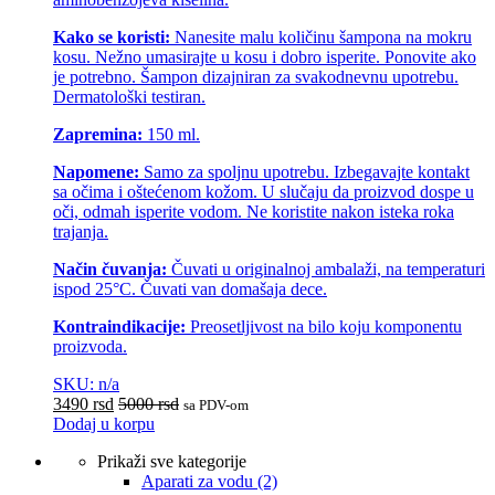
Kako se koristi:
Nanesite malu količinu šampona na mokru
kosu. Nežno umasirajte u kosu i dobro isperite. Ponovite ako
je potrebno. Šampon dizajniran za svakodnevnu upotrebu.
Dermatološki testiran.
Zapremina:
150 ml.
Napomene:
Samo za spoljnu upotrebu. Izbegavajte kontakt
sa očima i oštećenom kožom. U slučaju da proizvod dospe u
oči, odmah isperite vodom. Ne koristite nakon isteka roka
trajanja.
Način čuvanja:
Čuvati u originalnoj ambalaži, na temperaturi
ispod 25°C. Čuvati van domašaja dece.
Kontraindikacije:
Preosetljivost na bilo koju komponentu
proizvoda.
SKU: n/a
3490
rsd
5000
rsd
sa PDV-om
Dodaj u korpu
Prikaži sve kategorije
Aparati za vodu
(2)