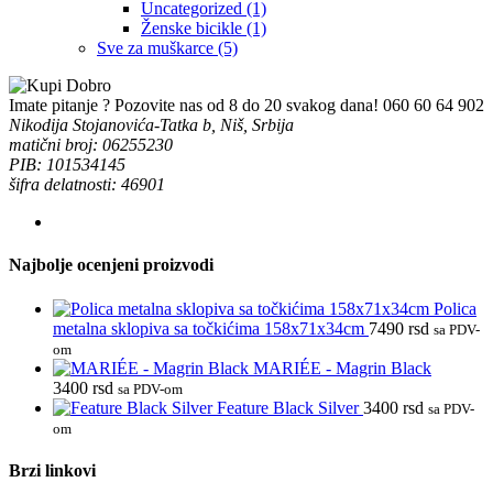
Uncategorized
(1)
Ženske bicikle
(1)
Sve za muškarce
(5)
Imate pitanje ? Pozovite nas od 8 do 20 svakog dana!
060 60 64 902
Nikodija Stojanovića-Tatka b, Niš, Srbija
matični broj: 06255230
PIB: 101534145
šifra delatnosti: 46901
Najbolje ocenjeni proizvodi
Polica
metalna sklopiva sa točkićima 158x71x34cm
7490
rsd
sa PDV-
om
MARIÉE - Magrin Black
3400
rsd
sa PDV-om
Feature Black Silver
3400
rsd
sa PDV-
om
Brzi linkovi