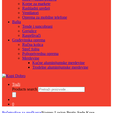
Korpe za markete
Rashladni uređaji
Ventilatori
Oprema za mobilne telefone
Bašta
Tende i suncobrani
Grejalice
Raspršivači
Građevinska oprema
Ručna kolica
Streč folija
Poljoprivredna oprema
Merdevine
Kućne aluminijumske merdevine
Trodelne aluminijumske merdevine
Traži
Products search
0
Početna
Sve za muškarce
Nogrey Losion Protiv Sede Kose