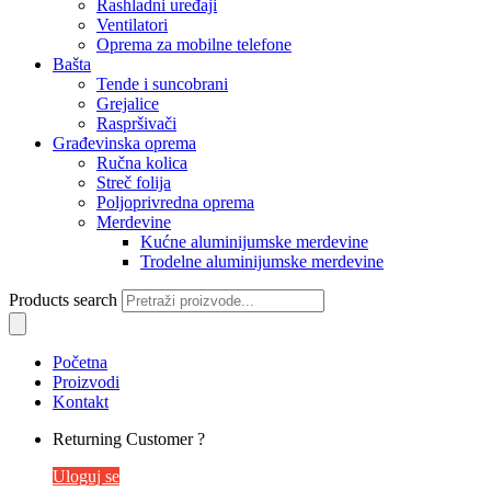
Rashladni uređaji
Ventilatori
Oprema za mobilne telefone
Bašta
Tende i suncobrani
Grejalice
Raspršivači
Građevinska oprema
Ručna kolica
Streč folija
Poljoprivredna oprema
Merdevine
Kućne aluminijumske merdevine
Trodelne aluminijumske merdevine
Products search
Početna
Proizvodi
Kontakt
Returning Customer ?
Uloguj se