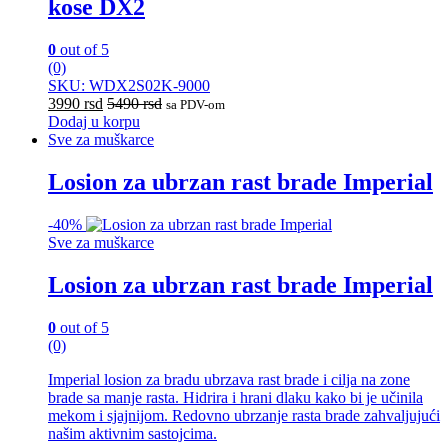
kose DX2
0
out of 5
(0)
SKU: WDX2S02K-9000
3990
rsd
5490
rsd
sa PDV-om
Dodaj u korpu
Sve za muškarce
Losion za ubrzan rast brade Imperial
-
40%
Sve za muškarce
Losion za ubrzan rast brade Imperial
0
out of 5
(0)
Imperial losion za bradu ubrzava rast brade i cilja na zone
brade sa manje rasta. Hidrira i hrani dlaku kako bi je učinila
mekom i sjajnijom. Redovno ubrzanje rasta brade zahvaljujući
našim aktivnim sastojcima.