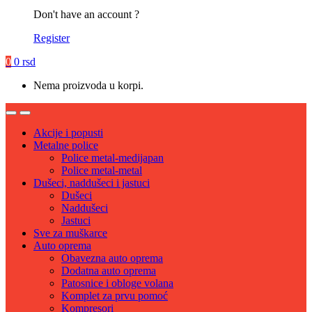
Don't have an account ?
Register
0
0
rsd
Nema proizvoda u korpi.
Akcije i popusti
Metalne police
Police metal-medijapan
Police metal-metal
Dušeci, naddušeci i jastuci
Dušeci
Naddušeci
Jastuci
Sve za muškarce
Auto oprema
Obavezna auto oprema
Dodatna auto oprema
Patosnice i obloge volana
Komplet za prvu pomoć
Kompresori