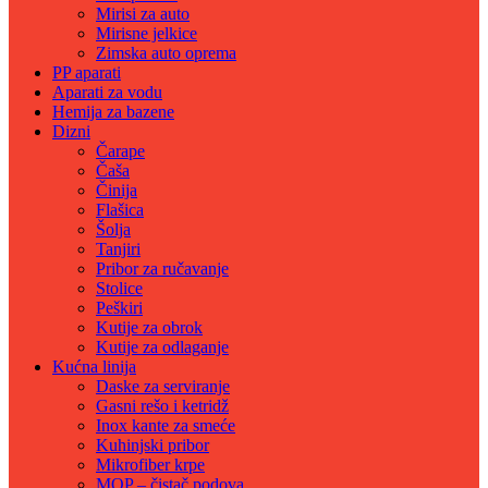
Mirisi za auto
Mirisne jelkice
Zimska auto oprema
PP aparati
Aparati za vodu
Hemija za bazene
Dizni
Čarape
Čaša
Činija
Flašica
Šolja
Tanjiri
Pribor za ručavanje
Stolice
Peškiri
Kutije za obrok
Kutije za odlaganje
Kućna linija
Daske za serviranje
Gasni rešo i ketridž
Inox kante za smeće
Kuhinjski pribor
Mikrofiber krpe
MOP – čistač podova