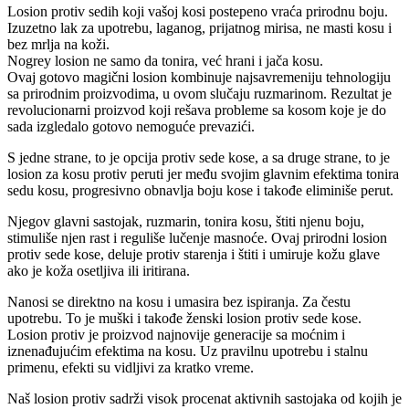
Losion protiv sedih koji vašoj kosi postepeno vraća prirodnu boju.
Izuzetno lak za upotrebu, laganog, prijatnog mirisa, ne masti kosu i
bez mrlja na koži.
Nogrey losion ne samo da tonira, već hrani i jača kosu.
Ovaj gotovo magični losion kombinuje najsavremeniju tehnologiju
sa prirodnim proizvodima, u ovom slučaju ruzmarinom. Rezultat je
revolucionarni proizvod koji rešava probleme sa kosom koje je do
sada izgledalo gotovo nemoguće prevazići.
S jedne strane, to je opcija protiv sede kose, a sa druge strane, to je
losion za kosu protiv peruti jer među svojim glavnim efektima tonira
sedu kosu, progresivno obnavlja boju kose i takođe eliminiše perut.
Njegov glavni sastojak, ruzmarin, tonira kosu, štiti njenu boju,
stimuliše njen rast i reguliše lučenje masnoće. Ovaj prirodni losion
protiv sede kose, deluje protiv starenja i štiti i umiruje kožu glave
ako je koža osetljiva ili iritirana.
Nanosi se direktno na kosu i umasira bez ispiranja. Za čestu
upotrebu. To je muški i takođe ženski losion protiv sede kose.
Losion protiv je proizvod najnovije generacije sa moćnim i
iznenađujućim efektima na kosu. Uz pravilnu upotrebu i stalnu
primenu, efekti su vidljivi za kratko vreme.
Naš losion protiv sadrži visok procenat aktivnih sastojaka od kojih je