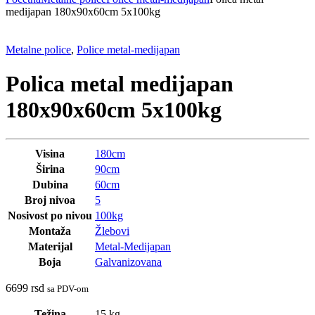
medijapan 180x90x60cm 5x100kg
Metalne police
,
Police metal-medijapan
Polica metal medijapan
180x90x60cm 5x100kg
Visina
180cm
Širina
90cm
Dubina
60cm
Broj nivoa
5
Nosivost po nivou
100kg
Montaža
Žlebovi
Materijal
Metal-Medijapan
Boja
Galvanizovana
6699
rsd
sa PDV-om
Težina
15 kg