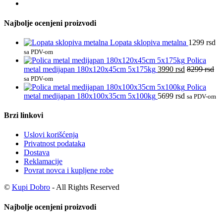
Najbolje ocenjeni proizvodi
Lopata sklopiva metalna
1299
rsd
sa PDV-om
Polica
metal medijapan 180x120x45cm 5x175kg
3990
rsd
8299
rsd
sa PDV-om
Polica
metal medijapan 180x100x35cm 5x100kg
5699
rsd
sa PDV-om
Brzi linkovi
Uslovi korišćenja
Privatnost podataka
Dostava
Reklamacije
Povrat novca i kupljene robe
©
Kupi Dobro
- All Rights Reserved
Najbolje ocenjeni proizvodi