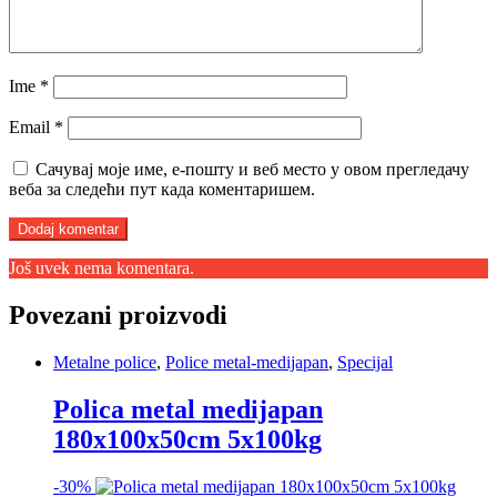
Ime
*
Email
*
Сачувај моје име, е-пошту и веб место у овом прегледачу
веба за следећи пут када коментаришем.
Još uvek nema komentara.
Povezani proizvodi
Metalne police
,
Police metal-medijapan
,
Specijal
Polica metal medijapan
180x100x50cm 5x100kg
-
30%