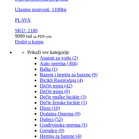
Ukupne nosivosti 1100kg
PLAVA
SKU: 2180
9999
rsd
sa PDV-om
Dodaj u korpu
Prikaži sve kategorije
Aparati za vodu
(2)
Auto oprema
(304)
Bašta
(1)
Bazeni i hemija za bazene
(9)
Bicikli Rasprodaja
(4)
Dečiji tepisi
(42)
Dečiji tepisi
(0)
Dečje muške bicikle
(3)
Dečje ženske bicikle
(1)
Dizni
(10)
Dodatna Oprema
(0)
Dušeci
(52)
Građevinska oprema
(1)
Grejalice
(0)
Hemija za bazene
(4)