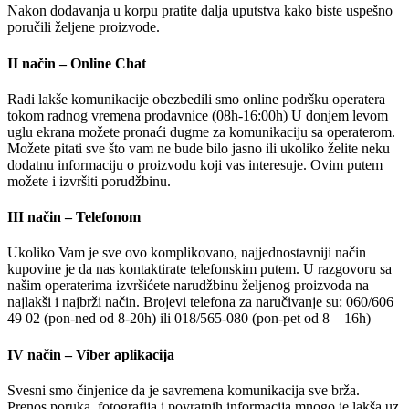
Nakon dodavanja u korpu pratite dalja uputstva kako biste uspešno
poručili željene proizvode.
II način – Online Chat
Radi lakše komunikacije obezbedili smo online podršku operatera
tokom radnog vremena prodavnice (08h-16:00h) U donjem levom
uglu ekrana možete pronaći dugme za komunikaciju sa operaterom.
Možete pitati sve što vam ne bude bilo jasno ili ukoliko želite neku
dodatnu informaciju o proizvodu koji vas interesuje. Ovim putem
možete i izvršiti porudžbinu.
III način – Telefonom
Ukoliko Vam je sve ovo komplikovano, najjednostavniji način
kupovine je da nas kontaktirate telefonskim putem. U razgovoru sa
našim operaterima izvršićete narudžbinu željenog proizvoda na
najlakši i najbrži način. Brojevi telefona za naručivanje su: 060/606
49 02 (pon-ned od 8-20h) ili 018/565-080 (pon-pet od 8 – 16h)
IV način – Viber aplikacija
Svesni smo činjenice da je savremena komunikacija sve brža.
Prenos poruka, fotografija i povratnih informacija mnogo je lakša uz