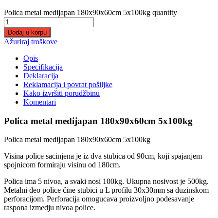
Polica metal medijapan 180x90x60cm 5x100kg quantity
Dodaj u korpu
Ažuriraj troškove
Opis
Specifikacija
Deklaracija
Reklamacija i povrat pošiljke
Kako izvršiti porudžbinu
Komentari
Polica metal medijapan 180x90x60cm 5x100kg
Polica metal medijapan 180x90x60cm 5x100kg
Visina police sacinjena je iz dva stubica od 90cm, koji spajanjem
spojnicom formiraju visinu od 180cm.
Polica ima 5 nivoa, a svaki nosi 100kg. Ukupna nosivost je 500kg.
Metalni deo police čine stubici u L profilu 30x30mm sa duzinskom
perforacijom. Perforacija omogucava proizvoljno podesavanje
raspona izmedju nivoa police.