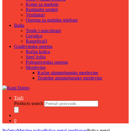
Korpe za markete
Rashladni uređaji
Ventilatori
Oprema za mobilne telefone
Bašta
Tende i suncobrani
Grejalice
Raspršivači
Građevinska oprema
Ručna kolica
Streč folija
Poljoprivredna oprema
Merdevine
Kućne aluminijumske merdevine
Trodelne aluminijumske merdevine
Traži
Products search
0
Početna
Metalne police
Police metal-medijapan
Polica metal