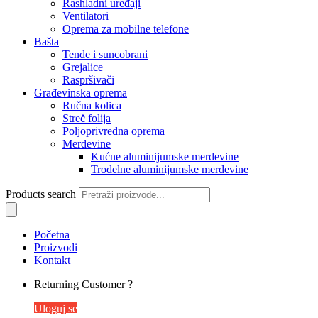
Rashladni uređaji
Ventilatori
Oprema za mobilne telefone
Bašta
Tende i suncobrani
Grejalice
Raspršivači
Građevinska oprema
Ručna kolica
Streč folija
Poljoprivredna oprema
Merdevine
Kućne aluminijumske merdevine
Trodelne aluminijumske merdevine
Products search
Početna
Proizvodi
Kontakt
Returning Customer ?
Uloguj se