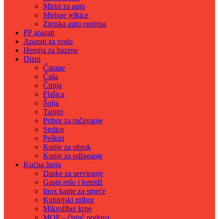
Mirisi za auto
Mirisne jelkice
Zimska auto oprema
PP aparati
Aparati za vodu
Hemija za bazene
Dizni
Čarape
Čaša
Činija
Flašica
Šolja
Tanjiri
Pribor za ručavanje
Stolice
Peškiri
Kutije za obrok
Kutije za odlaganje
Kućna linija
Daske za serviranje
Gasni rešo i ketridž
Inox kante za smeće
Kuhinjski pribor
Mikrofiber krpe
MOP – čistač podova