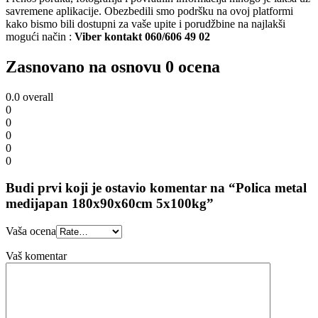
savremene aplikacije. Obezbedili smo podršku na ovoj platformi
kako bismo bili dostupni za vaše upite i porudžbine na najlakši
mogući način :
Viber kontakt 060/606 49 02
Zasnovano na osnovu 0 ocena
0.0
overall
0
0
0
0
0
Budi prvi koji je ostavio komentar na “Polica metal
medijapan 180x90x60cm 5x100kg”
Vaša ocena
Vaš komentar