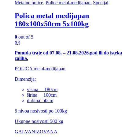
Metalne police
,
Police metal-medijapan
,
Specijal
Polica metal medijapan
180x100x50cm 5x100kg
0
out of 5
(0)
Ponuda traje od 07.08. – 21.08.2026.god ili do isteka
zaliha.
POLICA metal-medijapan
Dimenzija:
visina 180cm
širina 100cm
dubina 50cm
5 nivoa nosivosti po 100kg
Ukupne nosivosti 500 kg
GALVANIZOVANA