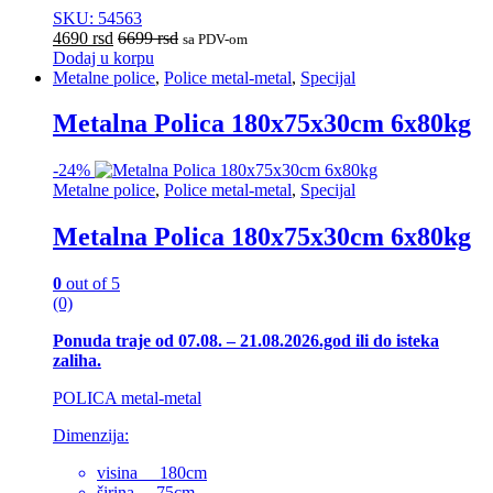
SKU: 54563
4690
rsd
6699
rsd
sa PDV-om
Dodaj u korpu
Metalne police
,
Police metal-metal
,
Specijal
Metalna Polica 180x75x30cm 6x80kg
-
24%
Metalne police
,
Police metal-metal
,
Specijal
Metalna Polica 180x75x30cm 6x80kg
0
out of 5
(0)
Ponuda traje od 07.08. – 21.08.2026.god ili do isteka
zaliha.
POLICA metal-metal
Dimenzija:
visina 180cm
širina 75cm