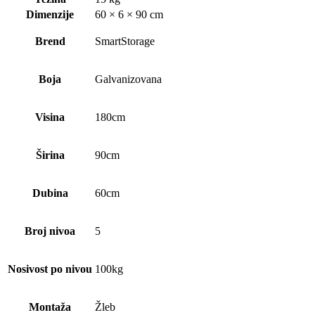
Dimenzije
60 × 6 × 90 cm
Brend
SmartStorage
Boja
Galvanizovana
Visina
180cm
Širina
90cm
Dubina
60cm
Broj nivoa
5
Nosivost po nivou
100kg
Montaža
Žleb