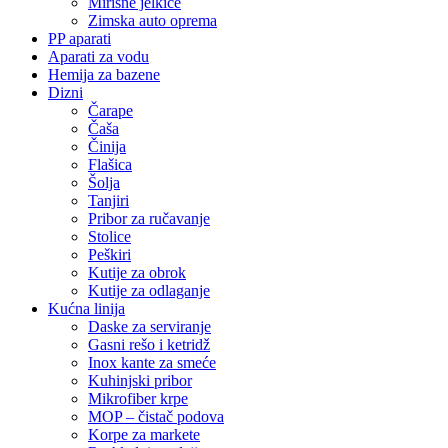
Mirisne jelkice
Zimska auto oprema
PP aparati
Aparati za vodu
Hemija za bazene
Dizni
Čarape
Čaša
Činija
Flašica
Šolja
Tanjiri
Pribor za ručavanje
Stolice
Peškiri
Kutije za obrok
Kutije za odlaganje
Kućna linija
Daske za serviranje
Gasni rešo i ketridž
Inox kante za smeće
Kuhinjski pribor
Mikrofiber krpe
MOP – čistač podova
Korpe za markete