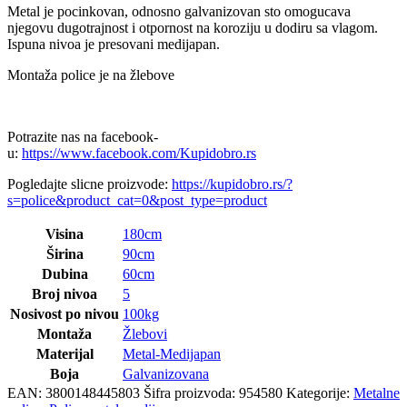
Metal je pocinkovan, odnosno galvanizovan sto omogucava
njegovu dugotrajnost i otpornost na koroziju u dodiru sa vlagom.
Ispuna nivoa je presovani medijapan.
Montaža police je na žlebove
Potrazite nas na facebook-
u:
https://www.facebook.com/Kupidobro.rs
Pogledajte slicne proizvode:
https://kupidobro.rs/?
s=police&product_cat=0&post_type=product
Visina
180cm
Širina
90cm
Dubina
60cm
Broj nivoa
5
Nosivost po nivou
100kg
Montaža
Žlebovi
Materijal
Metal-Medijapan
Boja
Galvanizovana
EAN:
3800148445803
Šifra proizvoda:
954580
Kategorije:
Metalne