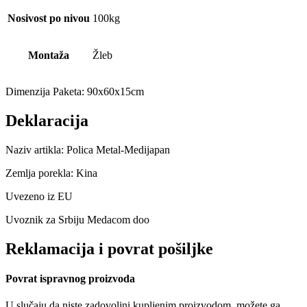
Nosivost po nivou
100kg
Montaža
Žleb
Dimenzija Paketa: 90x60x15cm
Deklaracija
Naziv artikla: Polica Metal-Medijapan
Zemlja porekla: Kina
Uvezeno iz EU
Uvoznik za Srbiju Medacom doo
Reklamacija i povrat pošiljke
Povrat ispravnog proizvoda
U slučaju da niste zadovoljni kupljenim proizvodom, možete ga