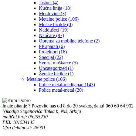
Jastuci
(4)
Kućna linija
(18)
Merdevine
(3)
Metalne police
(106)
Muške bicikle
(0)
Naddušeci
(19)
Naočare
(87)
Oprema za mobilne telefone
(2)
PP aparati
(6)
Protektori
(16)
Specijal
(22)
Sve za muškarce
(5)
Uncategorized
(1)
Ženske bicikle
(1)
Metalne police
(106)
Police metal-medijapan
(143)
Police metal-metal
(20)
Imate pitanje ? Pozovite nas od 8 do 20 svakog dana!
060 60 64 902
Nikodija Stojanovića-Tatka b, Niš, Srbija
matični broj: 06255230
PIB: 101534145
šifra delatnosti: 46901