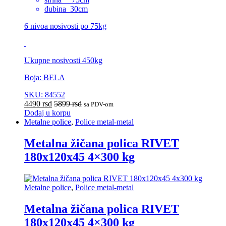
dubina 30cm
6 nivoa nosivosti po 75kg
Ukupne nosivosti 450kg
Boja: BELA
SKU: 84552
4490
rsd
5899
rsd
sa PDV-om
Dodaj u korpu
Metalne police
,
Police metal-metal
Metalna žičana polica RIVET
180x120x45 4×300 kg
Metalne police
,
Police metal-metal
Metalna žičana polica RIVET
180x120x45 4×300 kg