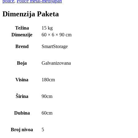
police
,
Police metal-medijapan
Dimenzija Paketa
Težina
15 kg
Dimenzije
60 × 6 × 90 cm
Brend
SmartStorage
Boja
Galvanizovana
Visina
180cm
Širina
90cm
Dubina
60cm
Broj nivoa
5