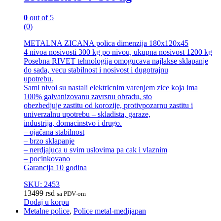
0
out of 5
(0)
METALNA ZICANA polica dimenzija 180x120x45
4 nivoa nosivosti 300 kg po nivou, ukupna nosivost 1200 kg
Posebna RIVET tehnologija omogucava najlakse sklapanje
do sada, vecu stabilnost i nosivost i dugotrajnu
upotrebu.
Sami nivoi su nastali elektricnim varenjem zice koja ima
100% galvanizovanu zavrsnu obradu, sto
obezbedjuje zastitu od korozije, protivpozarnu zastitu i
univerzalnu upotrebu – skladista, garaze,
industrija, domacinstvo i drugo.
– ojačana stabilnost
– brzo sklapanje
– nerdjajuca u svim uslovima pa cak i vlaznim
– pocinkovano
Garancija 10 godina
SKU: 2453
13499
rsd
sa PDV-om
Dodaj u korpu
Metalne police
,
Police metal-medijapan