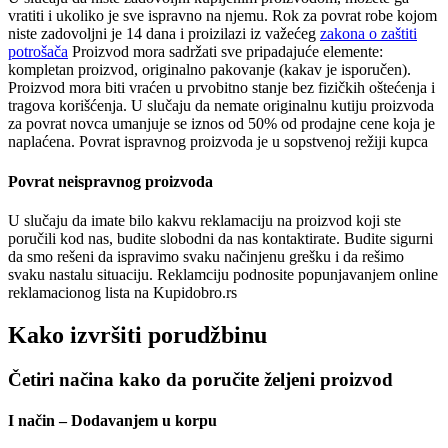
vratiti i ukoliko je sve ispravno na njemu. Rok za povrat robe kojom
niste zadovoljni je 14 dana i proizilazi iz važećeg
zakona o zaštiti
potrošača
Proizvod mora sadržati sve pripadajuće elemente:
kompletan proizvod, originalno pakovanje (kakav je isporučen).
Proizvod mora biti vraćen u prvobitno stanje bez fizičkih oštećenja i
tragova korišćenja. U slučaju da nemate originalnu kutiju proizvoda
za povrat novca umanjuje se iznos od 50% od prodajne cene koja je
naplaćena. Povrat ispravnog proizvoda je u sopstvenoj režiji kupca
Povrat neispravnog proizvoda
U slučaju da imate bilo kakvu reklamaciju na proizvod koji ste
poručili kod nas, budite slobodni da nas kontaktirate. Budite sigurni
da smo rešeni da ispravimo svaku načinjenu grešku i da rešimo
svaku nastalu situaciju. Reklamciju podnosite popunjavanjem online
reklamacionog lista na Kupidobro.rs
Kako izvršiti porudžbinu
Četiri načina kako da poručite željeni proizvod
I način – Dodavanjem u korpu