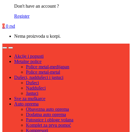
Don't have an account ?
Register
0
0
rsd
Nema proizvoda u korpi.
Akcije i popusti
Metalne police
Police metal-medijapan
Police metal-metal
Dušeci, naddušeci i jastuci
Dušeci
Naddušeci
Jastuci
Sve za muškarce
Auto oprema
Obavezna auto oprema
Dodatna auto oprema
Patosnice i obloge volana
Komplet za prvu pomoć
Kompresori