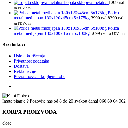
Lopata sklopiva metalna
1299
rsd
sa PDV-om
Polica
metal medijapan 180x120x45cm 5x175kg
3990
rsd
8299
rsd
sa PDV-om
Polica
metal medijapan 180x100x35cm 5x100kg
5699
rsd
sa PDV-om
Brzi linkovi
Uslovi korišćenja
Privatnost podataka
Dostava
Reklamacije
Povrat novca i kupljene robe
Imate pitanje ? Pozovite nas od 8 do 20 svakog dana!
060 60 64 902
KORPA PROIZVODA
close