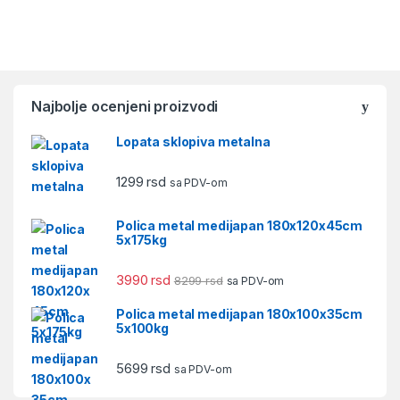
Najbolje ocenjeni proizvodi
Lopata sklopiva metalna
1299
rsd
sa PDV-om
Polica metal medijapan 180x120x45cm
5x175kg
3990
rsd
8299
rsd
sa PDV-om
Polica metal medijapan 180x100x35cm
5x100kg
5699
rsd
sa PDV-om