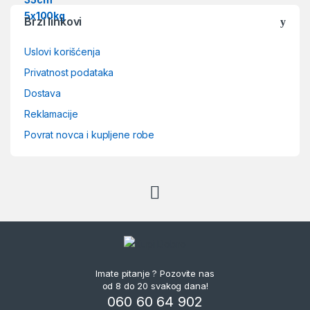
Brzi linkovi
Uslovi korišćenja
Privatnost podataka
Dostava
Reklamacije
Povrat novca i kupljene robe
Imate pitanje ? Pozovite nas
od 8 do 20 svakog dana!
060 60 64 902