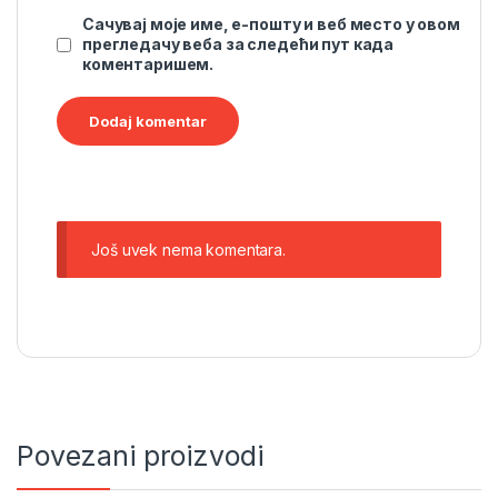
Сачувај моје име, е-пошту и веб место у овом
прегледачу веба за следећи пут када
коментаришем.
Još uvek nema komentara.
Povezani proizvodi