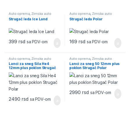
Auto oprema
,
Zimska auto
Auto oprema
,
Zimska auto
oprema
oprema
Strugač leda Ice Land
Strugač leda Polar
399
rsd
169
rsd
sa PDV-om
sa PDV-om
Auto oprema
,
Zimska auto
Auto oprema
,
Zimska auto
oprema
oprema
Lanci za sneg Sila He4
Lanci za sneg 50 12mm plus
12mm plus poklon Strugač
poklon Strugač Polar
Polar
2990
rsd
sa PDV-om
2490
rsd
sa PDV-om