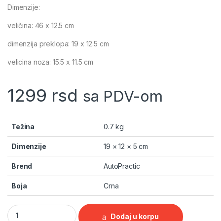
Dimenzije:
veličina: 46 x 12.5 cm
dimenzija preklopa: 19 x 12.5 cm
velicina noza: 15.5 x 11.5 cm
1299
rsd
sa PDV-om
Težina
0.7 kg
Dimenzije
19 × 12 × 5 cm
Brend
AutoPractic
Boja
Crna
Lopata sklopiva metalna quantity
Dodaj u korpu