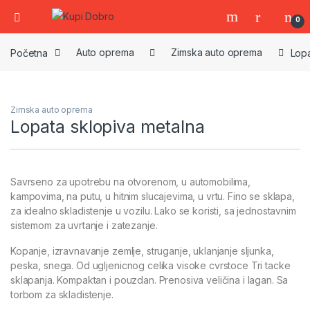
0
Početna
Auto oprema
Zimska auto oprema
Lopa
Zimska auto oprema
Lopata sklopiva metalna
Savrseno za upotrebu na otvorenom, u automobilima,
kampovima, na putu, u hitnim slucajevima, u vrtu. Fino se sklapa,
za idealno skladistenje u vozilu. Lako se koristi, sa jednostavnim
sistemom za uvrtanje i zatezanje.
Kopanje, izravnavanje zemlje, struganje, uklanjanje sljunka,
peska, snega. Od ugljenicnog celika visoke cvrstoce Tri tacke
sklapanja. Kompaktan i pouzdan. Prenosiva veličina i lagan. Sa
torbom za skladistenje.