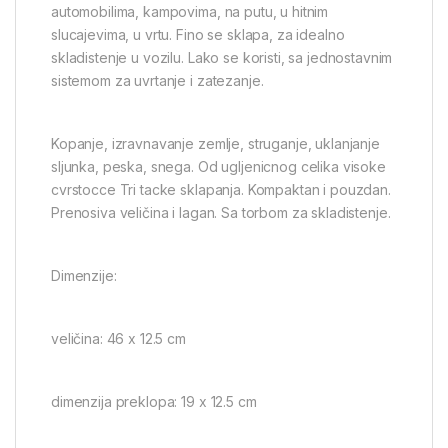
automobilima, kampovima, na putu, u hitnim
slucajevima, u vrtu. Fino se sklapa, za idealno
skladistenje u vozilu. Lako se koristi, sa jednostavnim
sistemom za uvrtanje i zatezanje.
Kopanje, izravnavanje zemlje, struganje, uklanjanje
sljunka, peska, snega. Od ugljenicnog celika visoke
cvrstocce Tri tacke sklapanja. Kompaktan i pouzdan.
Prenosiva veličina i lagan. Sa torbom za skladistenje.
Dimenzije:
veličina: 46 x 12.5 cm
dimenzija preklopa: 19 x 12.5 cm