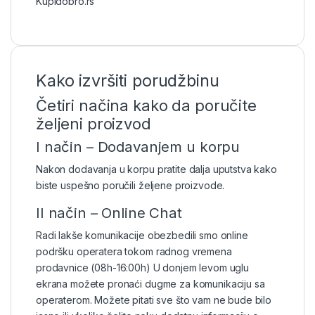
Kupidobro.rs
Kako izvršiti porudžbinu
Četiri načina kako da poručite
željeni proizvod
I način – Dodavanjem u korpu
Nakon dodavanja u korpu pratite dalja uputstva kako
biste uspešno poručili željene proizvode.
II način – Online Chat
Radi lakše komunikacije obezbedili smo online
podršku operatera tokom radnog vremena
prodavnice (08h-16:00h) U donjem levom uglu
ekrana možete pronaći dugme za komunikaciju sa
operaterom. Možete pitati sve što vam ne bude bilo