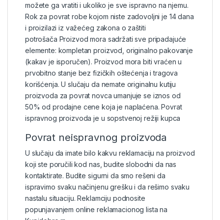
možete ga vratiti i ukoliko je sve ispravno na njemu.
Rok za povrat robe kojom niste zadovoljni je 14 dana
i proizilazi iz važećeg
zakona o zaštiti
potrošača
Proizvod mora sadržati sve pripadajuće
elemente: kompletan proizvod, originalno pakovanje
(kakav je isporučen). Proizvod mora biti vraćen u
prvobitno stanje bez fizičkih oštećenja i tragova
korišćenja. U slučaju da nemate originalnu kutiju
proizvoda za povrat novca umanjuje se iznos od
50% od prodajne cene koja je naplaćena. Povrat
ispravnog proizvoda je u sopstvenoj režiji kupca
Povrat neispravnog proizvoda
U slučaju da imate bilo kakvu reklamaciju na proizvod
koji ste poručili kod nas, budite slobodni da nas
kontaktirate. Budite sigurni da smo rešeni da
ispravimo svaku načinjenu grešku i da rešimo svaku
nastalu situaciju. Reklamciju podnosite
popunjavanjem online reklamacionog lista na