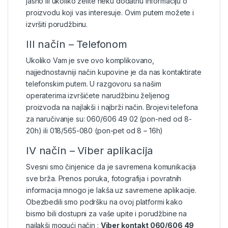
jasno ili ukoliko želite neku dodatnu informaciju o
proizvodu koji vas interesuje. Ovim putem možete i
izvršiti porudžbinu.
III način – Telefonom
Ukoliko Vam je sve ovo komplikovano,
najjednostavniji način kupovine je da nas kontaktirate
telefonskim putem. U razgovoru sa našim
operaterima izvršićete narudžbinu željenog
proizvoda na najlakši i najbrži način. Brojevi telefona
za naručivanje su: 060/606 49 02 (pon-ned od 8-
20h) ili 018/565-080 (pon-pet od 8 – 16h)
IV način – Viber aplikacija
Svesni smo činjenice da je savremena komunikacija
sve brža. Prenos poruka, fotografija i povratnih
informacija mnogo je lakša uz savremene aplikacije.
Obezbedili smo podršku na ovoj platformi kako
bismo bili dostupni za vaše upite i porudžbine na
najlakši mogući način :
Viber kontakt 060/606 49