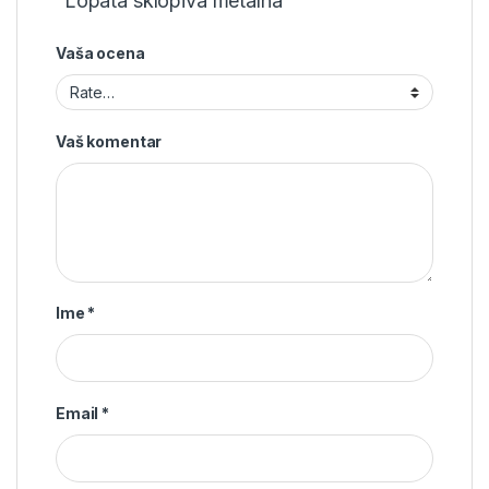
“Lopata sklopiva metalna”
Vaša ocena
Vaš komentar
Ime
*
Email
*