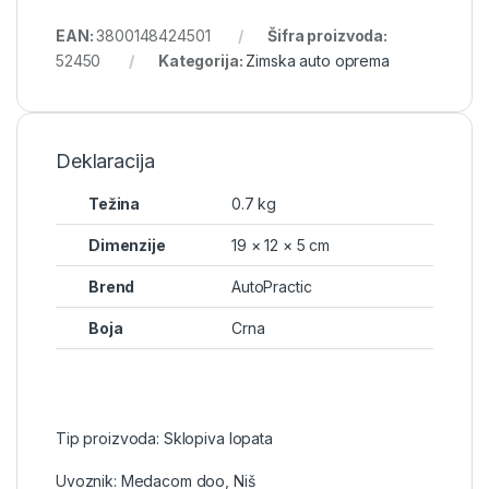
EAN:
3800148424501
Šifra proizvoda:
52450
Kategorija:
Zimska auto oprema
Deklaracija
Težina
0.7 kg
Dimenzije
19 × 12 × 5 cm
Brend
AutoPractic
Boja
Crna
Tip proizvoda: Sklopiva lopata
Uvoznik: Medacom doo, Niš